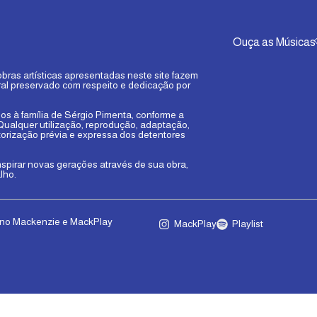
Ouça as Músicas
obras artísticas apresentadas neste site fazem
ral preservado com respeito e dedicação por
dos à família de Sérgio Pimenta, conforme a
. Qualquer utilização, reprodução, adaptação,
torização prévia e expressa dos detentores
nspirar novas gerações através de sua obra,
lho.
riano Mackenzie e MackPlay
MackPlay
Playlist