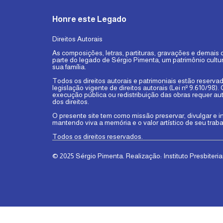
Honre este Legado
Direitos Autorais
As composições, letras, partituras, gravações e demais 
parte do legado de Sérgio Pimenta, um patrimônio cultu
sua família.
Todos os direitos autorais e patrimoniais estão reserva
legislação vigente de direitos autorais (Lei nº 9.610/98)
execução pública ou redistribuição das obras requer au
dos direitos.
O presente site tem como missão preservar, divulgar e i
mantendo viva a memória e o valor artístico de seu traba
Todos os direitos reservados.
© 2025 Sérgio Pimenta . Realização: Instituto Presbite